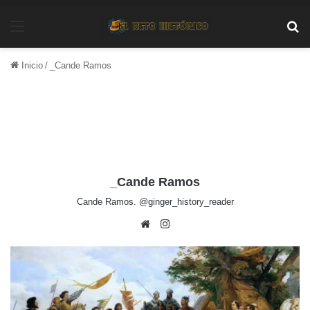
Menú
Bu
Inicio
/
_Cande Ramos
_Cande Ramos
Cande Ramos. @ginger_history_reader
Sitio
Instagram
web