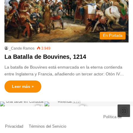
En Portada
_Cande Ramos
3.949
La Batalla de Bouvines, 1214
La batalla de Bouvines está enmarcada en la eterna contienda
entre Inglaterra y Francia, añadiendo un tercer actor: Otón IV…
Leer más »
© Copyright 2026, Todos los derechos reservados |
Política de
Privacidad
|
Términos del Servicio
| Creado por Miguel Ángel Ferreiro