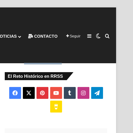
Barra lateral
Switch skin
Buscar por
OTICIAS
CONTACTO
Seguir
El Reto Histórico en RRSS
Facebook
X
Pinterest
YouTube
Tumblr
Instagram
Telegram
Buy
Me
a