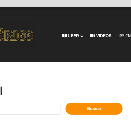
LEER
VIDEOS
#N
l
Buscar: