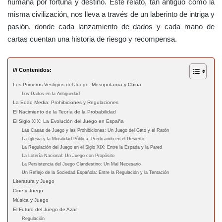
humana por fortuna y destino. Este relato, tan antiguo como la
misma civilización, nos lleva a través de un laberinto de intriga y
pasión, donde cada lanzamiento de dados y cada mano de
cartas cuentan una historia de riesgo y recompensa.
/// Contenidos:
Los Primeros Vestigios del Juego: Mesopotamia y China
Los Dados en la Antigüedad
La Edad Media: Prohibiciones y Regulaciones
El Nacimiento de la Teoría de la Probabilidad
El Siglo XIX: La Evolución del Juego en España
Las Casas de Juego y las Prohibiciones: Un Juego del Gato y el Ratón
La Iglesia y la Moralidad Pública: Predicando en el Desierto
La Regulación del Juego en el Siglo XIX: Entre la Espada y la Pared
La Lotería Nacional: Un Juego con Propósito
La Persistencia del Juego Clandestino: Un Mal Necesario
Un Reflejo de la Sociedad Española: Entre la Regulación y la Tentación
Literatura y Juego
Cine y Juego
Música y Juego
El Futuro del Juego de Azar
Regulación