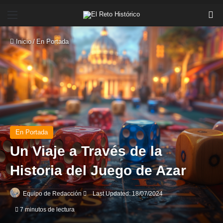
Menú
Bu
Inicio
/
En Portada
En Portada
Un Viaje a Través de la
Historia del Juego de Azar
Send
Equipo de Redacción
Last Updated: 18/07/2024
an
7 minutos de lectura
email