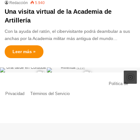
Redacción
5.940
Una visita virtual de la Academia de
Artillería
Con la ayuda del ratón, el cibervisitante podrá deambular a sus
anchas por la Academia militar más antigua del mundo…
Leer más »
© Copyright 2026, Todos los derechos reservados |
Política de
Privacidad
|
Términos del Servicio
| Creado por Miguel Ángel Ferreiro
Facebook
X
Pinterest
YouTube
Tumblr
Instagram
Telegram
Buy
Me
a