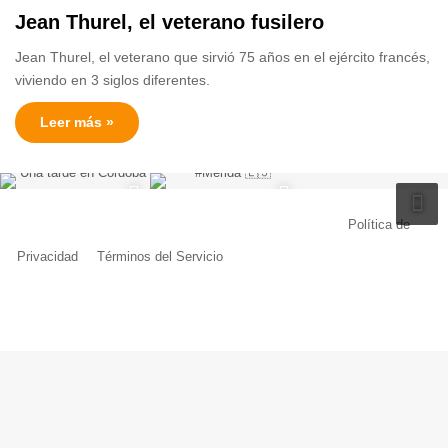
Jean Thurel, el veterano fusilero
Jean Thurel, el veterano que sirvió 75 años en el ejército francés,
viviendo en 3 siglos diferentes.
Leer más »
© Copyright 2026, Todos los derechos reservados |
Política de
Privacidad
|
Términos del Servicio
| Creado por Miguel Ángel Ferreiro
Facebook
X
Pinterest
YouTube
Tumblr
Instagram
Telegram
Buy
Me
a