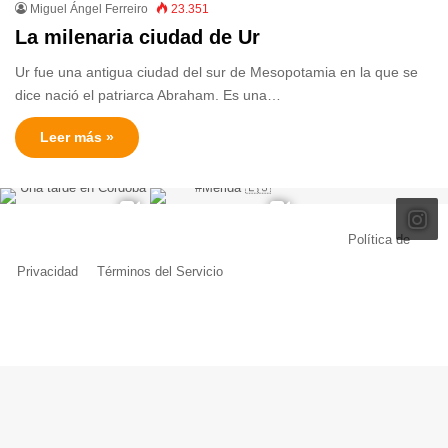
Miguel Ángel Ferreiro
23.351
La milenaria ciudad de Ur
Ur fue una antigua ciudad del sur de Mesopotamia en la que se
dice nació el patriarca Abraham. Es una…
Leer más »
© Copyright 2026, Todos los derechos reservados |
Política de
Privacidad
|
Términos del Servicio
| Creado por Miguel Ángel Ferreiro
Facebook
X
Pinterest
YouTube
Tumblr
Instagram
Telegram
Buy
Me
a