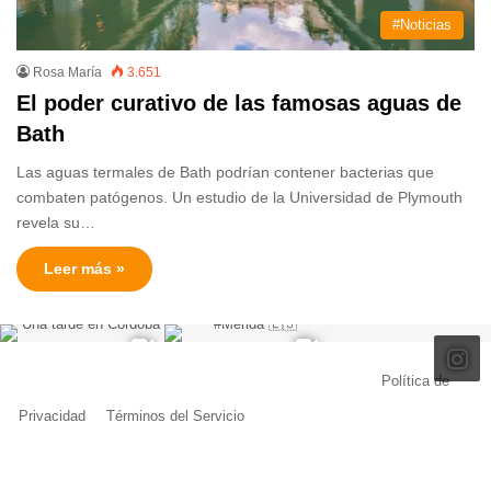
#Noticias
Rosa María
3.651
El poder curativo de las famosas aguas de
Bath
Las aguas termales de Bath podrían contener bacterias que
combaten patógenos. Un estudio de la Universidad de Plymouth
revela su…
Leer más »
© Copyright 2026, Todos los derechos reservados |
Política de
Privacidad
|
Términos del Servicio
| Creado por Miguel Ángel Ferreiro
Facebook
X
Pinterest
YouTube
Tumblr
Instagram
Telegram
Buy