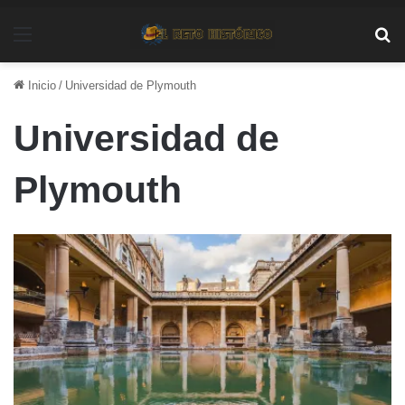
Menú
Bu
Inicio
/
Universidad de Plymouth
Universidad de
Plymouth