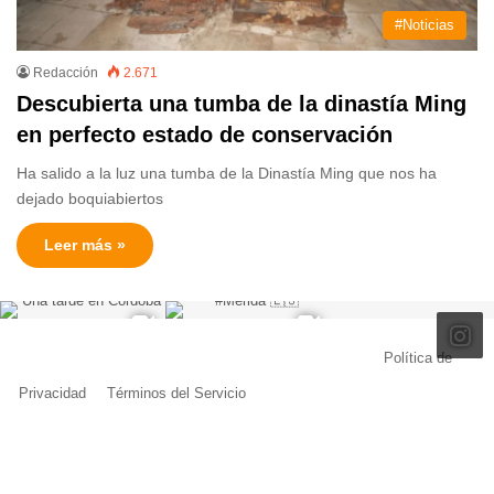
#Noticias
Redacción
2.671
Descubierta una tumba de la dinastía Ming
en perfecto estado de conservación
Ha salido a la luz una tumba de la Dinastía Ming que nos ha
dejado boquiabiertos
Leer más »
© Copyright 2026, Todos los derechos reservados |
Política de
Privacidad
|
Términos del Servicio
| Creado por Miguel Ángel Ferreiro
Facebook
X
Pinterest
YouTube
Tumblr
Instagram
Telegram
Buy