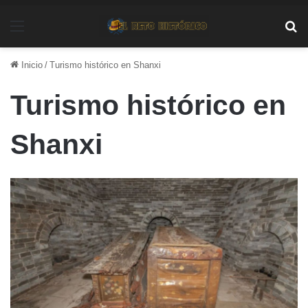
Menú
Bu
Inicio
/
Turismo histórico en Shanxi
Turismo histórico en
Shanxi