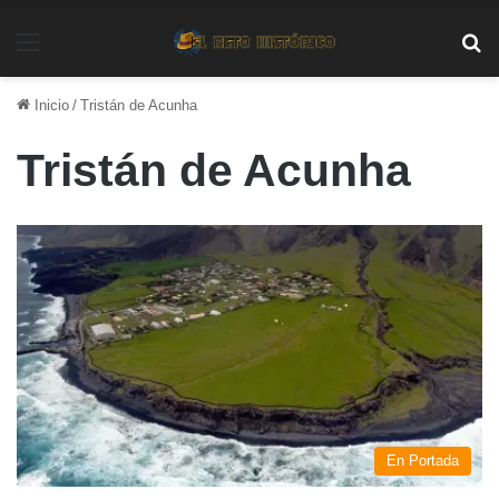
Menú
Bu
Inicio
/
Tristán de Acunha
Tristán de Acunha
En Portada