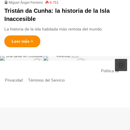
Miguel Ángel Ferreiro
9.751
Tristán da Cunha: la historia de la Isla
Inaccesible
La historia de la isla habitada más remota del mundo
Leer más »
© Copyright 2026, Todos los derechos reservados |
Política de
Privacidad
|
Términos del Servicio
| Creado por Miguel Ángel Ferreiro
Facebook
X
Pinterest
YouTube
Tumblr
Instagram
Telegram
Buy
Me
a