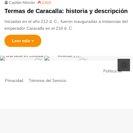
Capitán Alborán
3.810
Termas de Caracalla: historia y descripción
Iniciadas en el año 212 d. C., fueron inauguradas a instancias del
emperador Caracalla en el 216 d. C.
Leer más »
© Copyright 2026, Todos los derechos reservados |
Política de
Privacidad
|
Términos del Servicio
| Creado por Miguel Ángel Ferreiro
Facebook
X
Pinterest
YouTube
Tumblr
Instagram
Telegram
Buy
Me
a