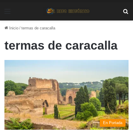
Menú
Bu
Inicio
/
termas de caracalla
termas de caracalla
En Portada