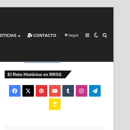
Barra lateral
Switch skin
Buscar por
OTICIAS
CONTACTO
Seguir
El Reto Histórico en RRSS
Facebook
X
Pinterest
YouTube
Tumblr
Instagram
Telegram
Buy
Me
a