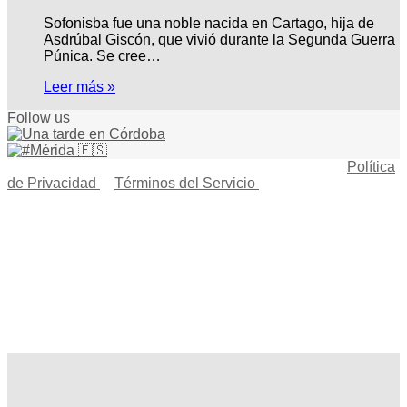
Sofonisba fue una noble nacida en Cartago, hija de
Asdrúbal Giscón, que vivió durante la Segunda Guerra
Púnica. Se cree…
Leer más »
Follow us
© Copyright 2026, Todos los derechos reservados |
Política
de Privacidad
|
Términos del Servicio
| Creado por Miguel
Ángel Ferreiro
Facebook
X
Pinterest
YouTube
Tumblr
Instagram
Telegram
Buy
Me
Botón
a
volver
Coffee