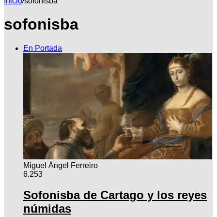
Inicio
/
sofonisba
sofonisba
por
En Portada
Miguel Ángel Ferreiro
6.253
Sofonisba de Cartago y los reyes
númidas