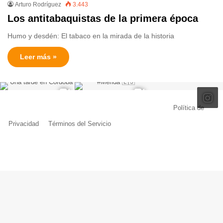
Arturo Rodríguez
3.443
Los antitabaquistas de la primera época
Humo y desdén: El tabaco en la mirada de la historia
Leer más »
© Copyright 2026, Todos los derechos reservados |
Política de
Privacidad
|
Términos del Servicio
| Creado por Miguel Ángel Ferreiro
Facebook
X
Pinterest
YouTube
Tumblr
Instagram
Telegram
Buy
Me
a
Coffe