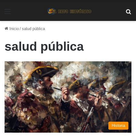
Menú
Bu
Inicio
/
salud pública
salud pública
Historia