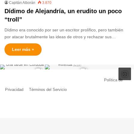
Capitán Alborán
3.870
Dídimo de Alejandría, un erudito un poco
“troll”
Dídimo era conocido por ser un escritor prolífico, pero también
por atacar brutalmente las ideas de otros y rechazar sus…
Leer más »
© Copyright 2026, Todos los derechos reservados |
Política de
Privacidad
|
Términos del Servicio
| Creado por Miguel Ángel Ferreiro
Facebook
X
Pinterest
YouTube
Tumblr
Instagram
Telegram
Buy
Me
a