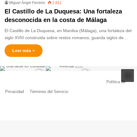
Miguel Ángel Ferreiro
2.811
El Castillo de La Duquesa: Una fortaleza
desconocida en la costa de Málaga
El Castillo de La Duquesa, en Manilva (Málaga), una fortaleza del
siglo XVIII construida sobre restos romanos, guarda siglos de…
Leer más »
© Copyright 2026, Todos los derechos reservados |
Política de
Privacidad
|
Términos del Servicio
| Creado por Miguel Ángel Ferreiro
Facebook
X
Pinterest
YouTube
Tumblr
Instagram
Telegram
Buy
Me
a