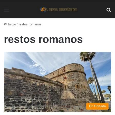
Menú
Bu
Inicio
/
restos romanos
restos romanos
En Portada