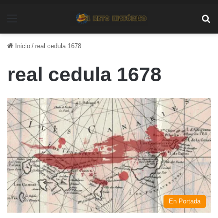
Menú
Bu
Inicio
/
real cedula 1678
real cedula 1678
En Portada