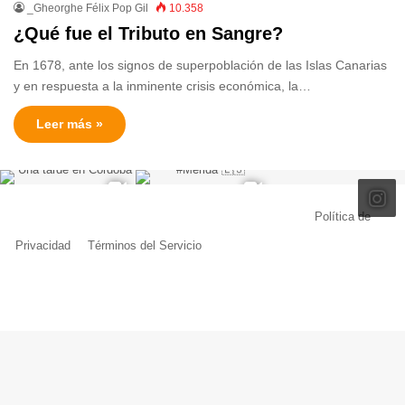
_Gheorghe Félix Pop Gil
10.358
¿Qué fue el Tributo en Sangre?
En 1678, ante los signos de superpoblación de las Islas Canarias
y en respuesta a la inminente crisis económica, la…
Leer más »
© Copyright 2026, Todos los derechos reservados |
Política de
Privacidad
|
Términos del Servicio
| Creado por Miguel Ángel Ferreiro
Facebook
X
Pinterest
YouTube
Tumblr
Instagram
Telegram
Buy
Me
a