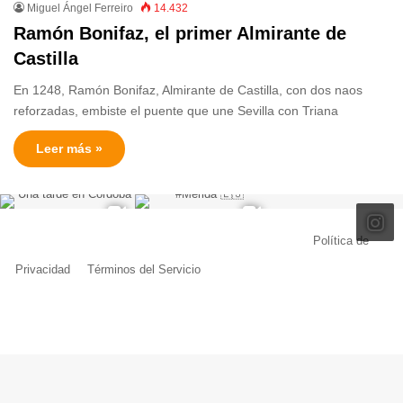
Miguel Ángel Ferreiro
14.432
Ramón Bonifaz, el primer Almirante de
Castilla
En 1248, Ramón Bonifaz, Almirante de Castilla, con dos naos
reforzadas, embiste el puente que une Sevilla con Triana
Leer más »
© Copyright 2026, Todos los derechos reservados |
Política de
Privacidad
|
Términos del Servicio
| Creado por Miguel Ángel Ferreiro
Facebook
X
Pinterest
YouTube
Tumblr
Instagram
Telegram
Buy
Me
a