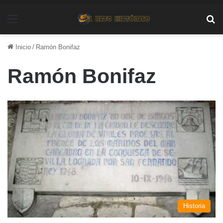
Menú
Bu
Inicio
/
Ramón Bonifaz
Ramón Bonifaz
Historia