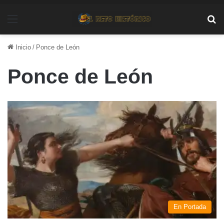
Menú
Bu
Inicio
/
Ponce de León
Ponce de León
En Portada