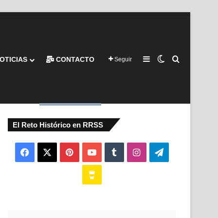
Barra lateral
Switch skin
Buscar por
OTICIAS
CONTACTO
Seguir
El Reto Histórico en RRSS
Facebook
X
Pinterest
YouTube
Tumblr
Instagram
Telegram
Buy
Me
a