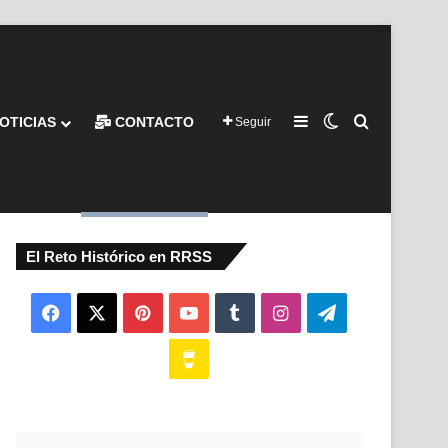
Barra lateral
Switch skin
Buscar por
OTICIAS
CONTACTO
Seguir
El Reto Histórico en RRSS
Facebook
X
Pinterest
YouTube
Tumblr
Instagram
Telegram
Buy
Me
a