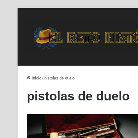
Inicio
/
pistolas de duelo
pistolas de duelo