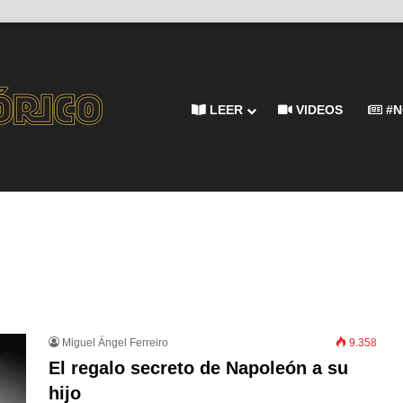
LEER
VIDEOS
#N
Miguel Ángel Ferreiro
9.358
El regalo secreto de Napoleón a su
hijo