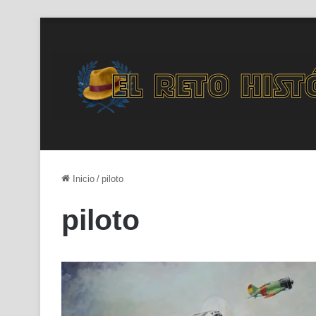
Inicio
/
piloto
piloto