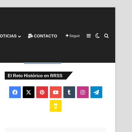
Barra lateral
Switch skin
Buscar por
OTICIAS
CONTACTO
Seguir
El Reto Histórico en RRSS
Facebook
X
Pinterest
YouTube
Tumblr
Instagram
Telegram
Buy
Me
a