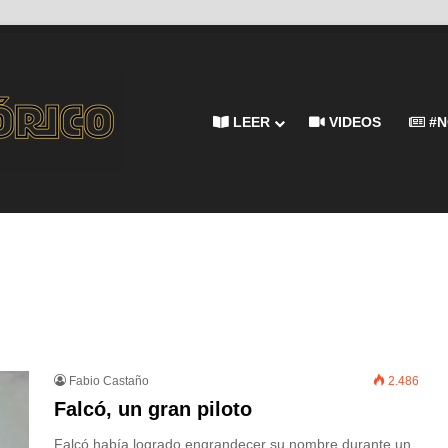
LEER
VIDEOS
#N
Fabio Castaño
2.486
Falcó, un gran piloto
Falcó había logrado engrandecer su nombre durante un