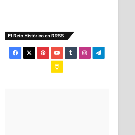
El Reto Histórico en RRSS
Facebook
X
Pinterest
YouTube
Tumblr
Instagram
Telegram
Buy
Me
a
Coffee