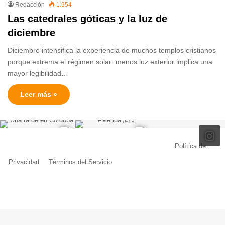
Redacción
1.954
Las catedrales góticas y la luz de
diciembre
Diciembre intensifica la experiencia de muchos templos cristianos
porque extrema el régimen solar: menos luz exterior implica una
mayor legibilidad…
Leer más »
© Copyright 2026, Todos los derechos reservados |
Política de
Privacidad
|
Términos del Servicio
| Creado por Miguel Ángel Ferreiro
Facebook
X
Pinterest
YouTube
Tumblr
Instagram
Telegram
Buy
Me