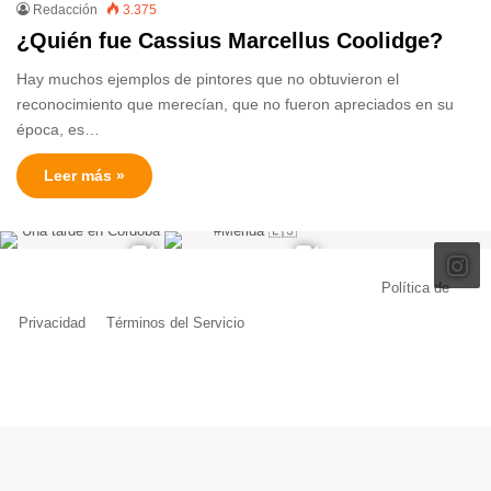
Redacción
3.375
¿Quién fue Cassius Marcellus Coolidge?
Hay muchos ejemplos de pintores que no obtuvieron el
reconocimiento que merecían, que no fueron apreciados en su
época, es…
Leer más »
© Copyright 2026, Todos los derechos reservados |
Política de
Privacidad
|
Términos del Servicio
| Creado por Miguel Ángel Ferreiro
Facebook
X
Pinterest
YouTube
Tumblr
Instagram
Telegram
Buy
Me
a