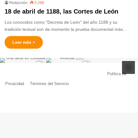
Redacción
5.298
18 de abril de 1188, las Cortes de León
Los conocidos como "Decreta de León" del año 1188 y su
tradición textual son de momento la prueba documental más…
Leer más »
© Copyright 2026, Todos los derechos reservados |
Política de
Privacidad
|
Términos del Servicio
| Creado por Miguel Ángel Ferreiro
Facebook
X
Pinterest
YouTube
Tumblr
Instagram
Telegram
Buy
Me
a