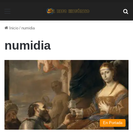
Menú
Bu
Inicio
/
numidia
numidia
En Portada