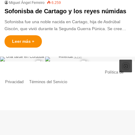
Miguel Ángel Ferreiro
6.259
Sofonisba de Cartago y los reyes númidas
Sofonisba fue una noble nacida en Cartago, hija de Asdrúbal
Giscón, que vivió durante la Segunda Guerra Púnica. Se cree…
Leer más »
© Copyright 2026, Todos los derechos reservados |
Política de
Privacidad
|
Términos del Servicio
| Creado por Miguel Ángel Ferreiro
Facebook
X
Pinterest
YouTube
Tumblr
Instagram
Telegram
Buy
Me
a