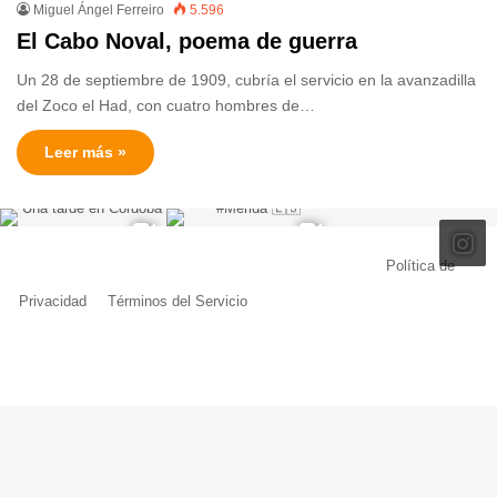
Miguel Ángel Ferreiro
5.596
El Cabo Noval, poema de guerra
Un 28 de septiembre de 1909, cubría el servicio en la avanzadilla
del Zoco el Had, con cuatro hombres de…
Leer más »
© Copyright 2026, Todos los derechos reservados |
Política de
Privacidad
|
Términos del Servicio
| Creado por Miguel Ángel Ferreiro
Facebook
X
Pinterest
YouTube
Tumblr
Instagram
Telegram
Buy
Me
a