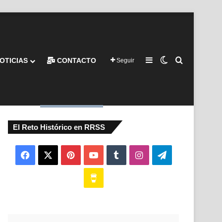
Barra lateral
Switch skin
Buscar por
OTICIAS
CONTACTO
Seguir
El Reto Histórico en RRSS
Facebook
X
Pinterest
YouTube
Tumblr
Instagram
Telegram
Buy
Me
a