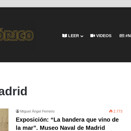
LEER
VIDEOS
#N
adrid
Miguel Ángel Ferreiro
2.773
Exposición: “La bandera que vino de
la mar”. Museo Naval de Madrid