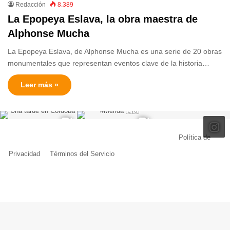
Redacción
8.389
La Epopeya Eslava, la obra maestra de
Alphonse Mucha
La Epopeya Eslava, de Alphonse Mucha es una serie de 20 obras
monumentales que representan eventos clave de la historia…
Leer más »
© Copyright 2026, Todos los derechos reservados |
Política de
Privacidad
|
Términos del Servicio
| Creado por Miguel Ángel Ferreiro
Facebook
X
Pinterest
YouTube
Tumblr
Instagram
Telegram
Buy
Me
a