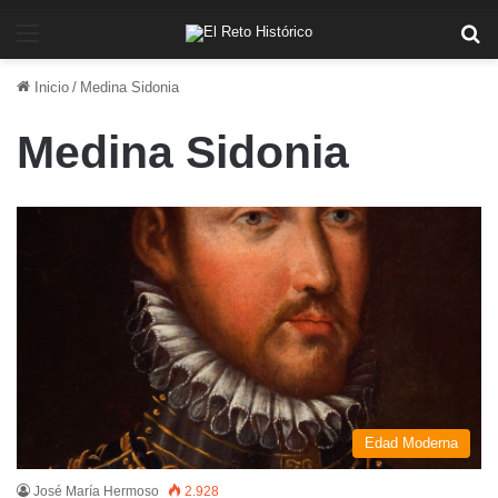
Menú
Bu
Inicio
/
Medina Sidonia
Medina Sidonia
Edad Moderna
José María Hermoso
2.928