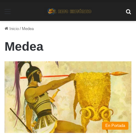
Menú
Bu
Inicio
/
Medea
Medea
En Portada