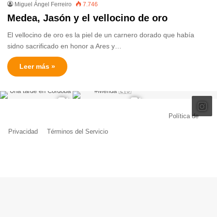
Miguel Ángel Ferreiro
7.746
Medea, Jasón y el vellocino de oro
El vellocino de oro es la piel de un carnero dorado que había
sidno sacrificado en honor a Ares y…
Leer más »
© Copyright 2026, Todos los derechos reservados |
Política de
Privacidad
|
Términos del Servicio
| Creado por Miguel Ángel Ferreiro
Facebook
X
Pinterest
YouTube
Tumblr
Instagram
Telegram
Buy
Me
a