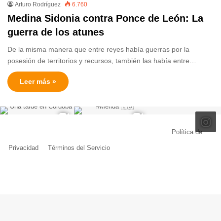
Arturo Rodríguez
6.760
Medina Sidonia contra Ponce de León: La
guerra de los atunes
De la misma manera que entre reyes había guerras por la
posesión de territorios y recursos, también las había entre…
Leer más »
© Copyright 2026, Todos los derechos reservados |
Política de
Privacidad
|
Términos del Servicio
| Creado por Miguel Ángel Ferreiro
Facebook
X
Pinterest
YouTube
Tumblr
Instagram
Telegram
Buy
Me
a