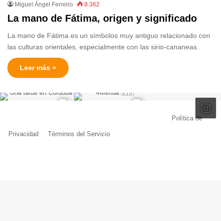
Miguel Ángel Ferreiro
8.362
La mano de Fátima, origen y significado
La mano de Fátima es un símbolos muy antiguo relacionado con
las culturas orientales, especialmente con las sirio-cananeas.
Leer más »
© Copyright 2026, Todos los derechos reservados |
Política de
Privacidad
|
Términos del Servicio
| Creado por Miguel Ángel Ferreiro
Facebook
X
Pinterest
YouTube
Tumblr
Instagram
Telegram
Buy
Me
a