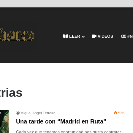
LEER
VIDEOS
#N
rias
Miguel Ángel Ferreiro
536
Una tarde con “Madrid en Ruta”
Cada vez que tenemos oportunidad nos gusta contratar