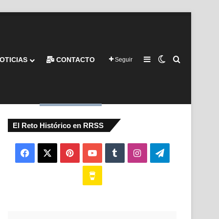
Barra lateral
Switch skin
Buscar por
OTICIAS
CONTACTO
Seguir
El Reto Histórico en RRSS
Facebook
X
Pinterest
YouTube
Tumblr
Instagram
Telegram
Buy
Me
a