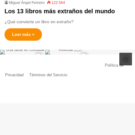
Miguel Ángel Ferreiro
122.564
Los 13 libros más extraños del mundo
¿Qué convierte un libro en extraño?
Leer más »
© Copyright 2026, Todos los derechos reservados |
Política de
Privacidad
|
Términos del Servicio
| Creado por Miguel Ángel Ferreiro
Facebook
X
Pinterest
YouTube
Tumblr
Instagram
Telegram
Buy
Me
a
Coffe