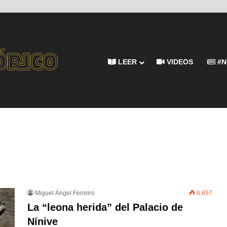
LEER
VIDEOS
#N
Miguel Ángel Ferreiro
6.657
La “leona herida” del Palacio de
Nínive