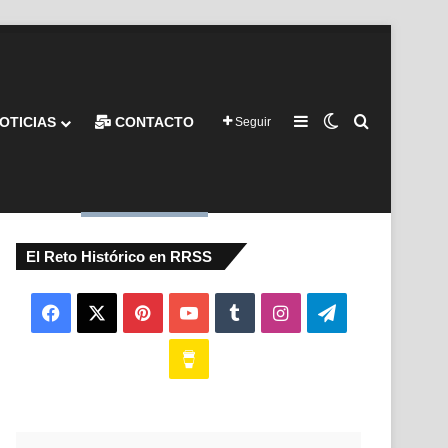
Barra lateral
Switch skin
Buscar por
OTICIAS
CONTACTO
Seguir
El Reto Histórico en RRSS
Facebook
X
Pinterest
YouTube
Tumblr
Instagram
Telegram
Buy
Me
a