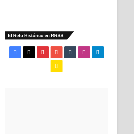
El Reto Histórico en RRSS
Facebook
X
Pinterest
YouTube
Tumblr
Instagram
Telegram
Buy
Me
a
Coffee