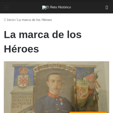
Menú
Bu
Inicio
/
La marca de los Héroes
La marca de los
Héroes