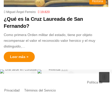
Historia
Miguel Ángel Ferreiro
19.820
¿Qué es la Cruz Laureada de San
Fernando?
Como primera Orden militar del estado, tiene por objeto
recompensar el valor el reconocido valor heroico y el muy
distinguido,…
Leer más »
© Copyright 2026, Todos los derechos reservados |
Política de
Privacidad
|
Términos del Servicio
| Creado por Miguel Ángel Ferreiro
Facebook
X
Pinterest
YouTube
Tumblr
Instagram
Telegram
Buy