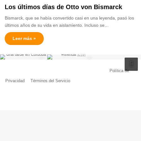
Los últimos días de Otto von Bismarck
Bismarck, que se había convertido casi en una leyenda, pasó los
últimos años de su vida en aislamiento. Incluso se…
Leer más »
© Copyright 2026, Todos los derechos reservados |
Política de
Privacidad
|
Términos del Servicio
| Creado por Miguel Ángel Ferreiro
Facebook
X
Pinterest
YouTube
Tumblr
Instagram
Telegram
Buy
Me
a