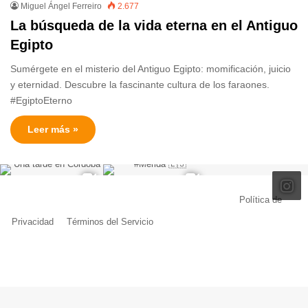
Miguel Ángel Ferreiro
2.677
La búsqueda de la vida eterna en el Antiguo
Egipto
Sumérgete en el misterio del Antiguo Egipto: momificación, juicio
y eternidad. Descubre la fascinante cultura de los faraones.
#EgiptoEterno
Leer más »
© Copyright 2026, Todos los derechos reservados |
Política de
Privacidad
|
Términos del Servicio
| Creado por Miguel Ángel Ferreiro
Facebook
X
Pinterest
YouTube
Tumblr
Instagram
Telegram
Buy
Me