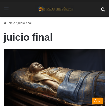
Menú
Bu
Inicio
/
juicio final
juicio final
Arte