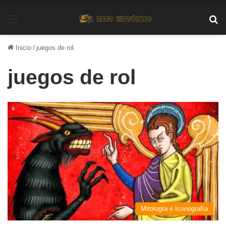
Menú
Bu
Inicio
/
juegos de rol
juegos de rol
Mitología e Iconografía