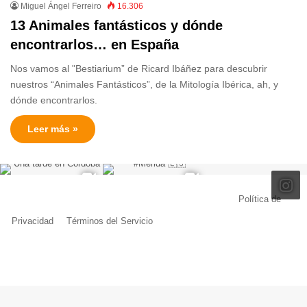
Miguel Ángel Ferreiro
16.306
13 Animales fantásticos y dónde
encontrarlos… en España
Nos vamos al "Bestiarium” de Ricard Ibáñez para descubrir
nuestros “Animales Fantásticos”, de la Mitología Ibérica, ah, y
dónde encontrarlos.
Leer más »
© Copyright 2026, Todos los derechos reservados |
Política de
Privacidad
|
Términos del Servicio
| Creado por Miguel Ángel Ferreiro
Facebook
X
Pinterest
YouTube
Tumblr
Instagram
Telegram
Buy
Me