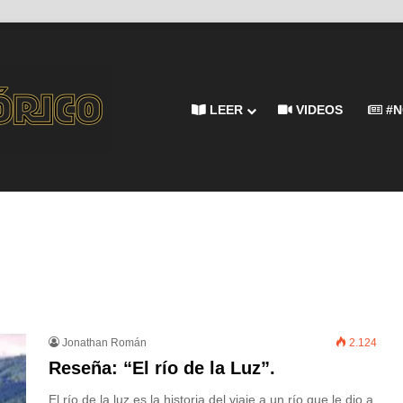
LEER
VIDEOS
#N
Jonathan Román
2.124
Reseña: “El río de la Luz”.
El río de la luz es la historia del viaje a un río que le dio a