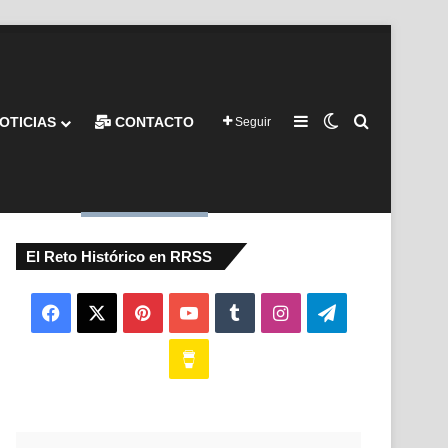
Barra lateral
Switch skin
Buscar por
OTICIAS
CONTACTO
Seguir
El Reto Histórico en RRSS
Facebook
X
Pinterest
YouTube
Tumblr
Instagram
Telegram
Buy
Me
a