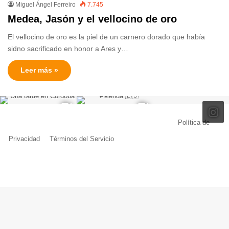
Miguel Ángel Ferreiro
7.745
Medea, Jasón y el vellocino de oro
El vellocino de oro es la piel de un carnero dorado que había
sidno sacrificado en honor a Ares y…
Leer más »
© Copyright 2026, Todos los derechos reservados |
Política de
Privacidad
|
Términos del Servicio
| Creado por Miguel Ángel Ferreiro
Facebook
X
Pinterest
YouTube
Tumblr
Instagram
Telegram
Buy
Me
a