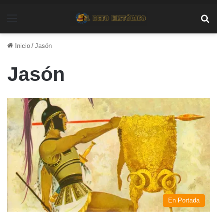
Menú
Bu
Inicio
/
Jasón
Jasón
En Portada