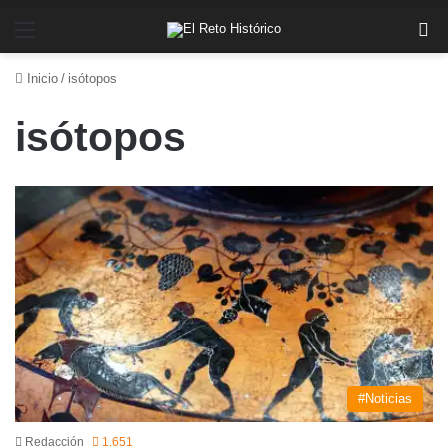
Menú
Bu
Inicio
/
isótopos
isótopos
#Noticias
Redacción
1.651