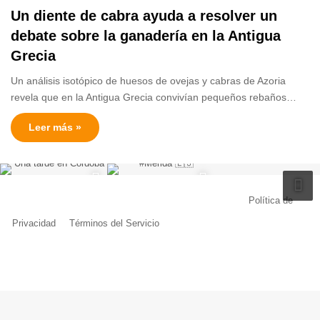
Un diente de cabra ayuda a resolver un
debate sobre la ganadería en la Antigua
Grecia
Un análisis isotópico de huesos de ovejas y cabras de Azoria
revela que en la Antigua Grecia convivían pequeños rebaños…
Leer más »
© Copyright 2026, Todos los derechos reservados |
Política de
Privacidad
|
Términos del Servicio
| Creado por Miguel Ángel Ferreiro
Facebook
X
Pinterest
YouTube
Tumblr
Instagram
Telegram
Buy
Me