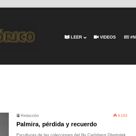
LEER
VIDEOS
#N
Redacción
4.153
Palmira, pérdida y recuerdo
Esculturas de las colecciones del Ny Carlsberg Glyptotek