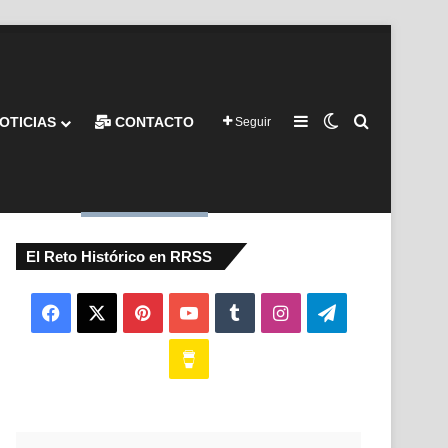
Barra lateral
Switch skin
Buscar por
OTICIAS
CONTACTO
Seguir
El Reto Histórico en RRSS
Facebook
X
Pinterest
YouTube
Tumblr
Instagram
Telegram
Buy
Me
a