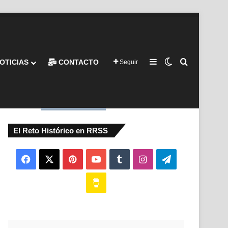
Barra lateral
Switch skin
Buscar por
OTICIAS
CONTACTO
Seguir
El Reto Histórico en RRSS
Facebook
X
Pinterest
YouTube
Tumblr
Instagram
Telegram
Buy
Me
a