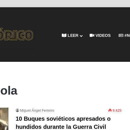
LEER
VIDEOS
#N
ola
Miguel Ángel Ferreiro
9.425
10 Buques soviéticos apresados o
hundidos durante la Guerra Civil