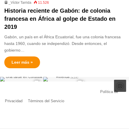
_Víctor Tarrida
11.526
Historia reciente de Gabón: de colonia
francesa en África al golpe de Estado en
2019
Gabón, un país en el África Ecuatorial, fue una colonia francesa
hasta 1960, cuando se independizó. Desde entonces, el
gobierno…
Leer más »
© Copyright 2026, Todos los derechos reservados |
Política de
Privacidad
|
Términos del Servicio
| Creado por Miguel Ángel Ferreiro
Facebook
X
Pinterest
YouTube
Tumblr
Instagram
Telegram
Buy