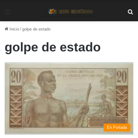
Menú
Bu
Inicio
/
golpe de estado
golpe de estado
En Portada