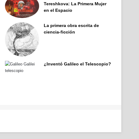
Tereshkova: La Primera Mujer
en el Espacio
La primera obra escrita de
ciencia-ficción
¿Inventó Galileo el Telescopio?
Facebook
X
Pinterest
YouTube
Tumblr
Instagram
Telegram
Buy
Me
a