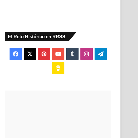
El Reto Histórico en RRSS
Facebook
X
Pinterest
YouTube
Tumblr
Instagram
Telegram
Buy
Me
a
Coffee