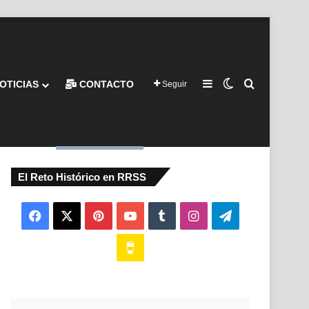
Barra lateral
Switch skin
Buscar por
OTICIAS
CONTACTO
Seguir
El Reto Histórico en RRSS
Facebook
X
Pinterest
YouTube
Tumblr
Instagram
Telegram
Buy
Me
a