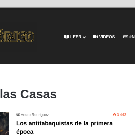
LEER
VIDEOS
#N
 las Casas
Arturo Rodríguez
3.443
Los antitabaquistas de la primera
época