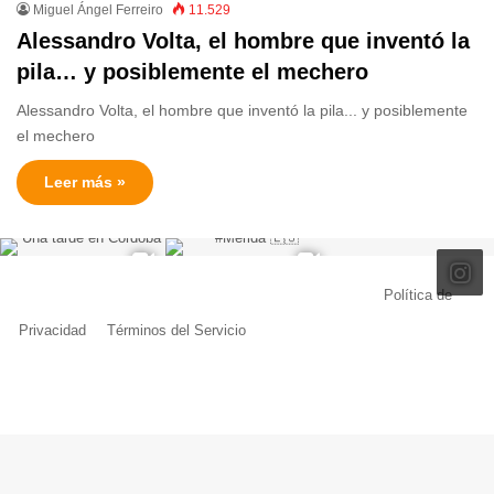
Miguel Ángel Ferreiro
11.529
Alessandro Volta, el hombre que inventó la
pila… y posiblemente el mechero
Alessandro Volta, el hombre que inventó la pila... y posiblemente
el mechero
Leer más »
© Copyright 2026, Todos los derechos reservados |
Política de
Privacidad
|
Términos del Servicio
| Creado por Miguel Ángel Ferreiro
Facebook
X
Pinterest
YouTube
Tumblr
Instagram
Telegram
Buy
Me
a